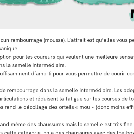
cun rembourrage (mousse). L’attrait est qu’elles vous 
canique.
ion pour les coureurs qui veulent une meilleure sensati
s la semelle intermédiaire.
suffisamment d’amorti pour vous permettre de courir con
e rembourrage dans la semelle intermédiaire. Les adep
ticulations et réduisent la fatigue sur les courses de l
s rend le décollage des orteils « mou » (donc moins eff
and même des chaussures mais la semelle est très fine e
 cette catégorie, on a des chaussures avec des toe-box 