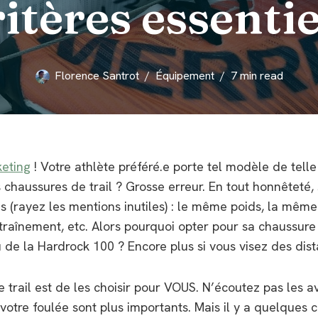
ritères essentie
Florence Santrot
Équipement
7 min read
keting
! Votre athlète préféré.e porte tel modèle de tell
haussures de trail ? Grosse erreur. En tout honnêteté, si
s (rayez les mentions inutiles) : le même poids, la mê
aînement, etc. Alors pourquoi opter pour sa chaussure so
e la Hardrock 100 ? Encore plus si vous visez des dista
 trail est de les choisir pour VOUS. N’écoutez pas les av
 votre foulée sont plus importants. Mais il y a quelques