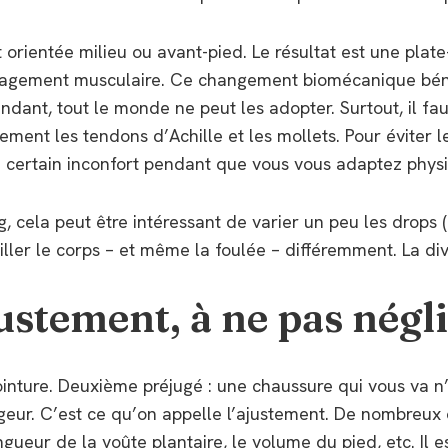
orientée milieu ou avant-pied. Le résultat est une plate-
ngagement musculaire. Ce changement biomécanique bénéf
ndant, tout le monde ne peut les adopter. Surtout, il f
ment les tendons d’Achille et les mollets. Pour éviter les
n certain inconfort pendant que vous vous adaptez phy
g, cela peut être intéressant de varier un peu les drops
iller le corps – et même la foulée – différemment. La div
justement, à ne pas négl
pointure. Deuxième préjugé : une chaussure qui vous va 
eur. C’est ce qu’on appelle l’ajustement. De nombreux c
ngueur de la voûte plantaire, le volume du pied, etc. Il 