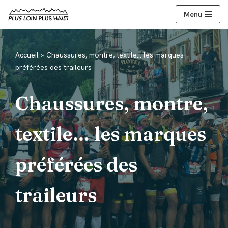
Menu
Aller
au
contenu
Accueil
»
Chaussures, montre, textile… les marques
préférées des traileurs
Chaussures, montre,
textile… les marques
préférées des
traileurs