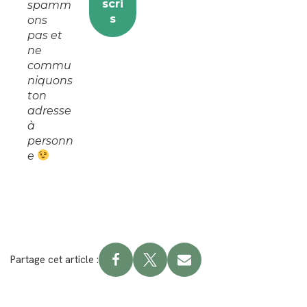
spamm
ons
pas et
ne
commu
niquons
ton
adresse
à
personn
e
Partage cet article :