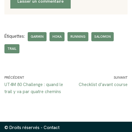
Étiquettes:
GARMIN
HOKA
RUNNING
SALOMON
TRAIL
PRÉCÉDENT
SUIVANT
UT4M 80 Challenge : quand le
Checklist d’avant course
trail y va par quatre chemins
© Droits réservés -
Contact