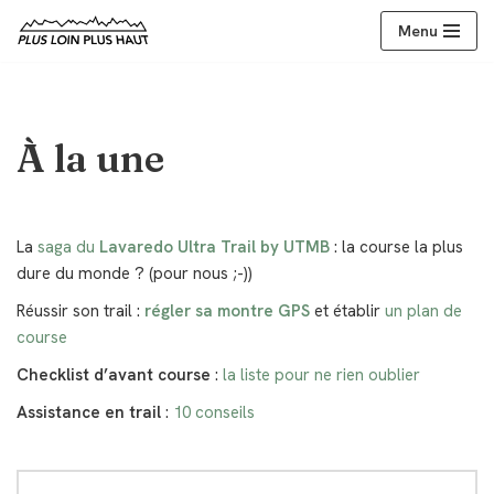
Menu
Aller
au
contenu
À la une
La
saga du
Lavaredo Ultra Trail by UTMB
: la course la plus
dure du monde ? (pour nous ;-))
Réussir son trail :
régler sa montre GPS
et établir
un plan de
course
Checklist d’avant course
:
la liste pour ne rien oublier
Assistance en trail
:
10 conseils