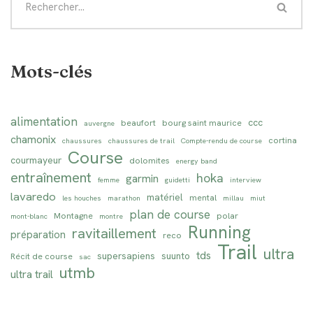
Mots-clés
alimentation
ccc
beaufort
bourg saint maurice
auvergne
chamonix
cortina
chaussures
chaussures de trail
Compte-rendu de course
Course
courmayeur
dolomites
energy band
entraînement
hoka
garmin
femme
guidetti
interview
lavaredo
matériel
mental
les houches
marathon
millau
miut
plan de course
Montagne
polar
mont-blanc
montre
Running
ravitaillement
préparation
reco
Trail
ultra
tds
supersapiens
suunto
Récit de course
sac
utmb
ultra trail