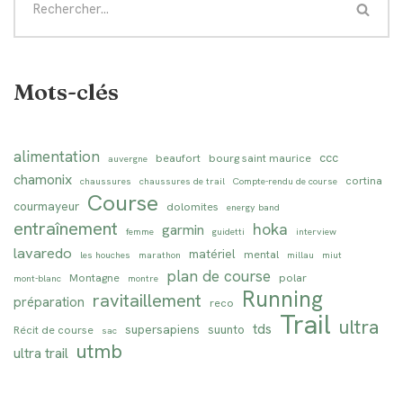
Mots-clés
alimentation
ccc
beaufort
bourg saint maurice
auvergne
chamonix
cortina
chaussures
chaussures de trail
Compte-rendu de course
Course
courmayeur
dolomites
energy band
entraînement
hoka
garmin
femme
guidetti
interview
lavaredo
matériel
mental
les houches
marathon
millau
miut
plan de course
Montagne
polar
mont-blanc
montre
Running
ravitaillement
préparation
reco
Trail
ultra
tds
supersapiens
suunto
Récit de course
sac
utmb
ultra trail