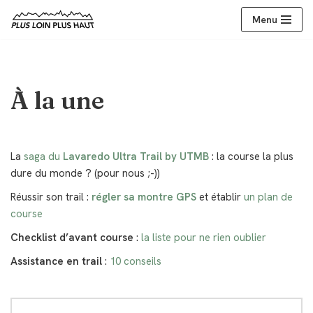
Menu
Aller
au
contenu
À la une
La
saga du
Lavaredo Ultra Trail by UTMB
: la course la plus
dure du monde ? (pour nous ;-))
Réussir son trail :
régler sa montre GPS
et établir
un plan de
course
Checklist d’avant course
:
la liste pour ne rien oublier
Assistance en trail
:
10 conseils