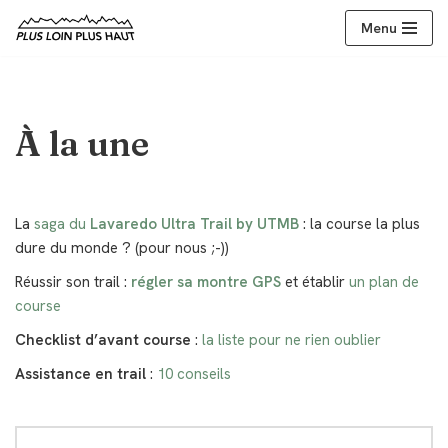
Menu
Aller
au
contenu
À la une
La
saga du
Lavaredo Ultra Trail by UTMB
: la course la plus
dure du monde ? (pour nous ;-))
Réussir son trail :
régler sa montre GPS
et établir
un plan de
course
Checklist d’avant course
:
la liste pour ne rien oublier
Assistance en trail
:
10 conseils