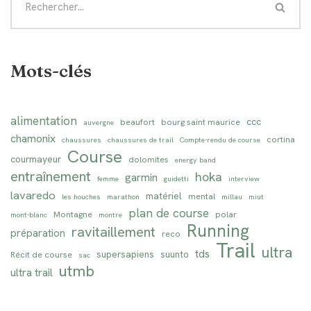
Mots-clés
alimentation
ccc
beaufort
bourg saint maurice
auvergne
chamonix
cortina
chaussures
chaussures de trail
Compte-rendu de course
Course
courmayeur
dolomites
energy band
entraînement
hoka
garmin
femme
guidetti
interview
lavaredo
matériel
mental
les houches
marathon
millau
miut
plan de course
Montagne
polar
mont-blanc
montre
Running
ravitaillement
préparation
reco
Trail
ultra
tds
supersapiens
suunto
Récit de course
sac
utmb
ultra trail