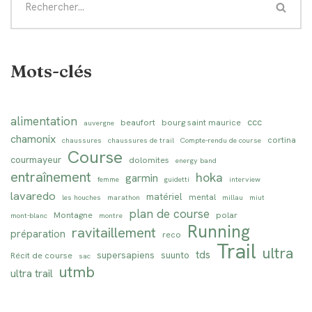
Mots-clés
alimentation
ccc
beaufort
bourg saint maurice
auvergne
chamonix
cortina
chaussures
chaussures de trail
Compte-rendu de course
Course
courmayeur
dolomites
energy band
entraînement
hoka
garmin
femme
guidetti
interview
lavaredo
matériel
mental
les houches
marathon
millau
miut
plan de course
Montagne
polar
mont-blanc
montre
Running
ravitaillement
préparation
reco
Trail
ultra
tds
supersapiens
suunto
Récit de course
sac
utmb
ultra trail