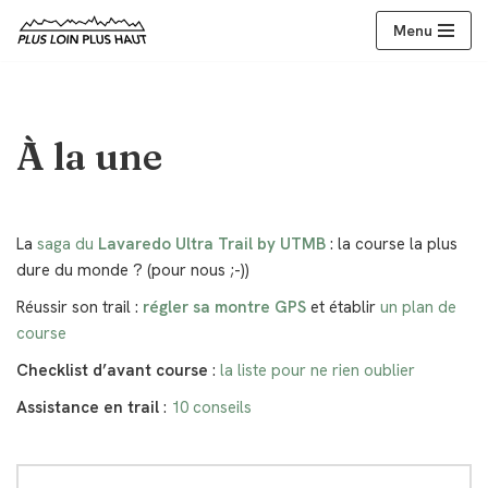
Menu
Aller
au
contenu
À la une
La
saga du
Lavaredo Ultra Trail by UTMB
: la course la plus
dure du monde ? (pour nous ;-))
Réussir son trail :
régler sa montre GPS
et établir
un plan de
course
Checklist d’avant course
:
la liste pour ne rien oublier
Assistance en trail
:
10 conseils