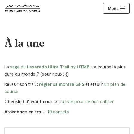
Menu
Aller
au
contenu
À la une
La
saga du
Lavaredo Ultra Trail by UTMB
: la course la plus
dure du monde ? (pour nous ;-))
Réussir son trail :
régler sa montre GPS
et établir
un plan de
course
Checklist d’avant course
:
la liste pour ne rien oublier
Assistance en trail
:
10 conseils