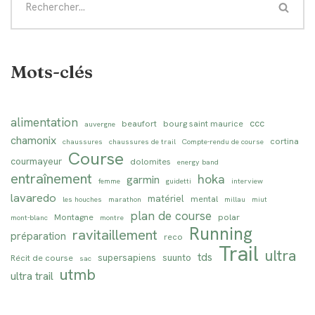
Mots-clés
alimentation
ccc
beaufort
bourg saint maurice
auvergne
chamonix
cortina
chaussures
chaussures de trail
Compte-rendu de course
Course
courmayeur
dolomites
energy band
entraînement
hoka
garmin
femme
guidetti
interview
lavaredo
matériel
mental
les houches
marathon
millau
miut
plan de course
Montagne
polar
mont-blanc
montre
Running
ravitaillement
préparation
reco
Trail
ultra
tds
supersapiens
suunto
Récit de course
sac
utmb
ultra trail