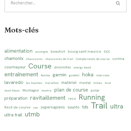
Mots-clés
alimentation
ccc
beaufort
bourg saint maurice
auvergne
chamonix
cortina
chaussures
chaussures de trail
Compte-rendu de course
Course
courmayeur
dolomites
energy band
entraînement
hoka
garmin
femme
guidetti
interview
lavaredo
matériel
mental
les houches
marathon
millau
miut
plan de course
Montagne
polar
mont-blanc
montre
Running
ravitaillement
préparation
reco
Trail
ultra
tds
supersapiens
suunto
Récit de course
sac
utmb
ultra trail