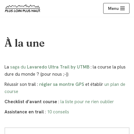
Menu
Aller
au
contenu
À la une
La
saga du
Lavaredo Ultra Trail by UTMB
: la course la plus
dure du monde ? (pour nous ;-))
Réussir son trail :
régler sa montre GPS
et établir
un plan de
course
Checklist d’avant course
:
la liste pour ne rien oublier
Assistance en trail
:
10 conseils