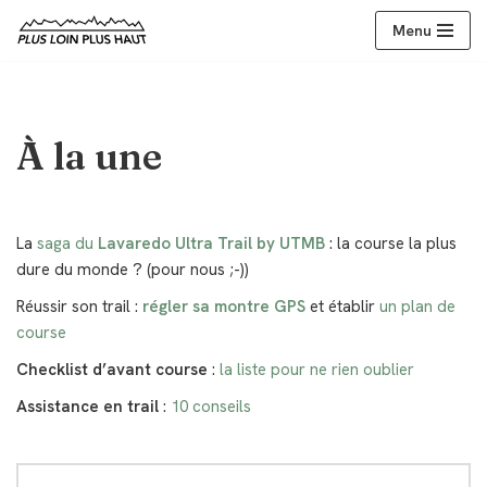
Menu
Aller
au
contenu
À la une
La
saga du
Lavaredo Ultra Trail by UTMB
: la course la plus
dure du monde ? (pour nous ;-))
Réussir son trail :
régler sa montre GPS
et établir
un plan de
course
Checklist d’avant course
:
la liste pour ne rien oublier
Assistance en trail
:
10 conseils