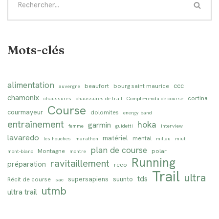
Mots-clés
alimentation
ccc
beaufort
bourg saint maurice
auvergne
chamonix
cortina
chaussures
chaussures de trail
Compte-rendu de course
Course
courmayeur
dolomites
energy band
entraînement
hoka
garmin
femme
guidetti
interview
lavaredo
matériel
mental
les houches
marathon
millau
miut
plan de course
Montagne
polar
mont-blanc
montre
Running
ravitaillement
préparation
reco
Trail
ultra
tds
supersapiens
suunto
Récit de course
sac
utmb
ultra trail