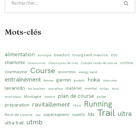
Mots-clés
alimentation
ccc
beaufort
bourg saint maurice
auvergne
chamonix
cortina
chaussures
chaussures de trail
Compte-rendu de course
Course
courmayeur
dolomites
energy band
entraînement
hoka
garmin
femme
guidetti
interview
lavaredo
matériel
mental
les houches
marathon
millau
miut
plan de course
Montagne
polar
mont-blanc
montre
Running
ravitaillement
préparation
reco
Trail
ultra
tds
supersapiens
suunto
Récit de course
sac
utmb
ultra trail