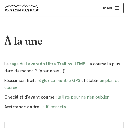
Menu
Aller
au
contenu
À la une
La
saga du
Lavaredo Ultra Trail by UTMB
: la course la plus
dure du monde ? (pour nous ;-))
Réussir son trail :
régler sa montre GPS
et établir
un plan de
course
Checklist d’avant course
:
la liste pour ne rien oublier
Assistance en trail
:
10 conseils