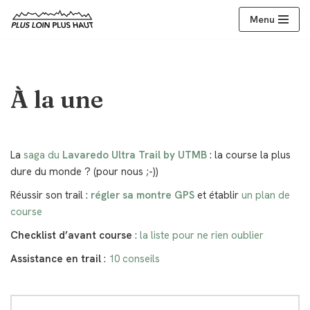
Menu
Aller
au
contenu
À la une
La
saga du
Lavaredo Ultra Trail by UTMB
: la course la plus
dure du monde ? (pour nous ;-))
Réussir son trail :
régler sa montre GPS
et établir
un plan de
course
Checklist d’avant course
:
la liste pour ne rien oublier
Assistance en trail
:
10 conseils