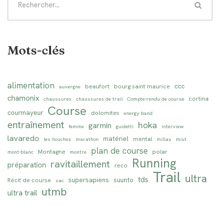
Mots-clés
alimentation
ccc
beaufort
bourg saint maurice
auvergne
chamonix
cortina
chaussures
chaussures de trail
Compte-rendu de course
Course
courmayeur
dolomites
energy band
entraînement
hoka
garmin
femme
guidetti
interview
lavaredo
matériel
mental
les houches
marathon
millau
miut
plan de course
Montagne
polar
mont-blanc
montre
Running
ravitaillement
préparation
reco
Trail
ultra
tds
supersapiens
suunto
Récit de course
sac
utmb
ultra trail