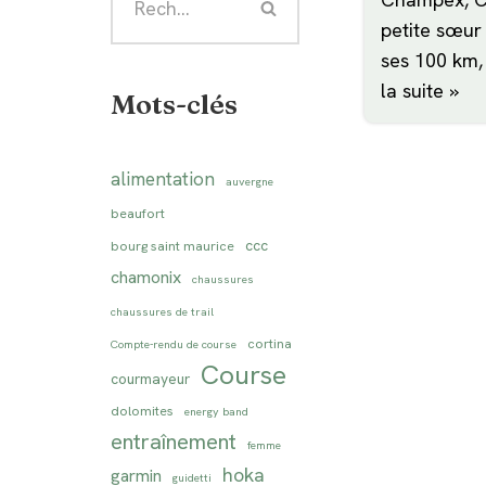
petite sœur
ses 100 km
la suite »
Mots-clés
alimentation
auvergne
beaufort
ccc
bourg saint maurice
chamonix
chaussures
chaussures de trail
cortina
Compte-rendu de course
Course
courmayeur
dolomites
energy band
entraînement
femme
hoka
garmin
guidetti