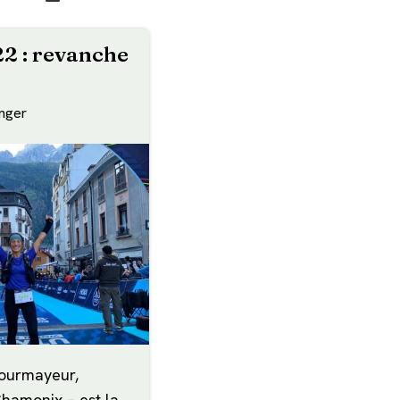
2 : revanche
inger
ourmayeur,
hamonix – est la