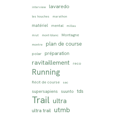
lavaredo
interview
les houches
marathon
matériel
mental
millau
Montagne
miut
mont-blanc
plan de course
montre
préparation
polar
ravitaillement
reco
Running
Récit de course
sac
tds
supersapiens
suunto
Trail
ultra
utmb
ultra trail