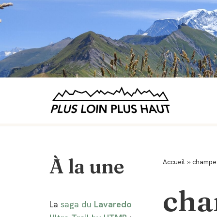
Aller
au
contenu
À la une
Accueil
»
champe
ch
La
saga du
Lavaredo