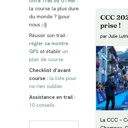
Ultra Trail by UTMB
:
la course la plus dure
du monde ? (pour
CCC 202
nous ;-))
prise !
Réussir son trail :
par
Julie Lutr
régler sa montre
GPS
et établir
un
plan de course
Checklist d’avant
course
:
la liste pour
ne rien oublier
Assistance en trail
:
10 conseils
La CCC – C
Champex, C