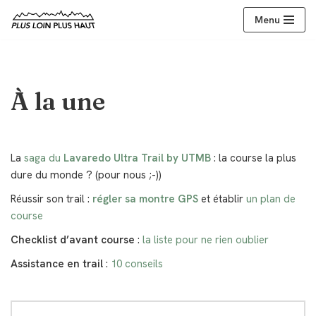
Menu
Aller
au
contenu
À la une
La
saga du
Lavaredo Ultra Trail by UTMB
: la course la plus
dure du monde ? (pour nous ;-))
Réussir son trail :
régler sa montre GPS
et établir
un plan de
course
Checklist d’avant course
:
la liste pour ne rien oublier
Assistance en trail
:
10 conseils