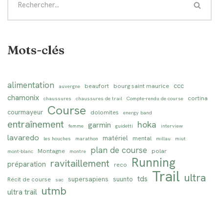
Mots-clés
alimentation
ccc
beaufort
bourg saint maurice
auvergne
chamonix
cortina
chaussures
chaussures de trail
Compte-rendu de course
Course
courmayeur
dolomites
energy band
entraînement
hoka
garmin
femme
guidetti
interview
lavaredo
matériel
mental
les houches
marathon
millau
miut
plan de course
Montagne
polar
mont-blanc
montre
Running
ravitaillement
préparation
reco
Trail
ultra
tds
supersapiens
suunto
Récit de course
sac
utmb
ultra trail