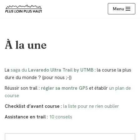
Menu
Aller
au
contenu
À la une
La
saga du
Lavaredo Ultra Trail by UTMB
: la course la plus
dure du monde ? (pour nous ;-))
Réussir son trail :
régler sa montre GPS
et établir
un plan de
course
Checklist d’avant course
:
la liste pour ne rien oublier
Assistance en trail
:
10 conseils