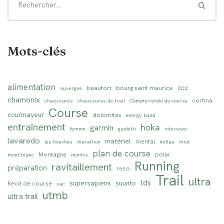
Mots-clés
alimentation
ccc
beaufort
bourg saint maurice
auvergne
chamonix
cortina
chaussures
chaussures de trail
Compte-rendu de course
Course
courmayeur
dolomites
energy band
entraînement
hoka
garmin
femme
guidetti
interview
lavaredo
matériel
mental
les houches
marathon
millau
miut
plan de course
Montagne
polar
mont-blanc
montre
Running
ravitaillement
préparation
reco
Trail
ultra
tds
supersapiens
suunto
Récit de course
sac
utmb
ultra trail